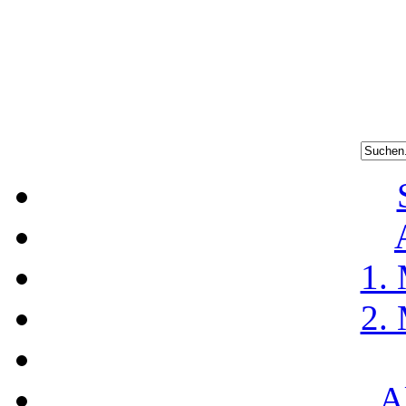
1.
2.
A