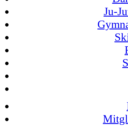
Ju-Ju
Gymnas
Sk
S
Mitgl