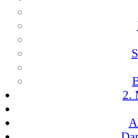
S
B
2.
A
Dar